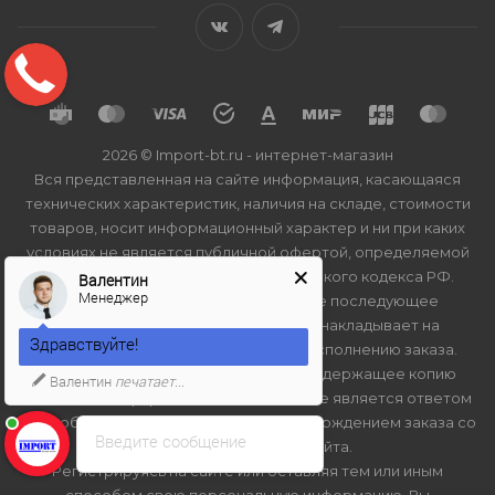
2026 © Import-bt.ru - интернет-магазин
Вся представленная на сайте информация, касающаяся
технических характеристик, наличия на складе, стоимости
товаров, носит информационный характер и ни при каких
условиях не является публичной офертой, определяемой
положениями Статьи 437(2) Гражданского кодекса РФ.
Валентин
Менеджер
Нажатие на кнопку "купить", а также последующее
заполнение тех или иных форм, не накладывает на
Здравствуйте!
владельцев сайта обязательств по исполнению заказа.
Присланное по e-mail сообщение, содержащее копию
Валентин
печатает...
заполненной формы заявки на сайте, не является ответом
на сообщение потребителя или подтверждением заказа со
Введите сообщение
стороны владельцев сайта.
Регистрируясь на сайте или оставляя тем или иным