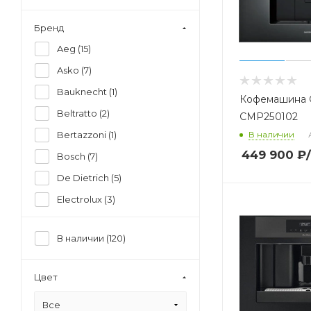
Бренд
Aeg (
15
)
Asko (
7
)
Bauknecht (
1
)
Кофемашина
Beltratto (
2
)
CMP250102
Bertazzoni (
1
)
В наличии
449 900
₽
Bosch (
7
)
De Dietrich (
5
)
Electrolux (
3
)
Fulgor (
2
)
В наличии (
120
)
Gorenje (
6
)
Ilve (
1
)
Цвет
Kaiser (
1
)
Все
Lofra (
3
)