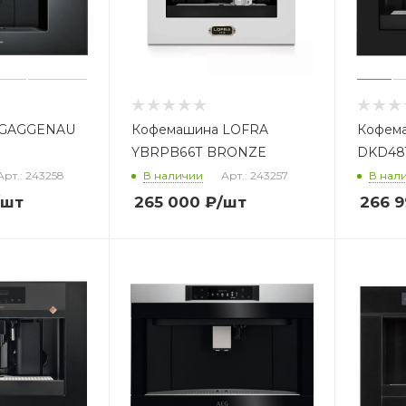
 GAGGENAU
Кофемашина LOFRA
Кофема
YBRPB66T BRONZE
DKD48
Арт.: 243258
В наличии
Арт.: 243257
В нал
/шт
265 000
₽
/шт
266 9