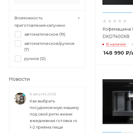
Miele (
24
)
Neff (
8
)
Возможность
приготовления капучино
Siemens (
8
)
Кофемашина 
автоматическое (
19
)
Smeg (
17
)
DKD7400XB
автоматическое/ручное
Teka (
1
)
В наличии
(
7
)
148 990
₽
/
V-Zug (
5
)
ручное (
12
)
Whirlpool (
3
)
Новости
6 августа 2026
Как выбрать
посудомоечную машину
под свой ритм жизни:
ежедневная готовка vs
1–2 приёма пищи