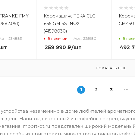
 FRANKE FMY
Кофемашина TEKA CLC
Кофем
0682.091)
855 GM SS INOX
CM450
(41598030)
Арт.: 234883
В наличии
Арт.: 225980
В нал
/шт
259 990
₽
/шт
492 
ПОКАЗАТЬ ЕЩЕ
1
2
3
 устройства незаменимо в доме любителей ароматного
сь день. Напиток, сваренный из кофейных зерен, вкусн
агазина import-bt.ru представлен широкий модельны
 и способных приготовить множество вариантов кофе