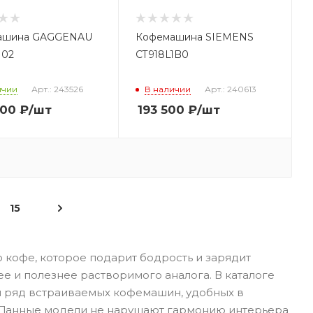
ашина GAGGENAU
Кофемашина SIEMENS
102
CT918L1B0
ичии
Арт.: 243526
В наличии
Арт.: 240613
700
₽
/шт
193 500
₽
/шт
15
 кофе, которое подарит бодрость и зарядит
ее и полезнее растворимого аналога. В каталоге
й ряд встраиваемых кофемашин, удобных в
. Данные модели не нарушают гармонию интерьера