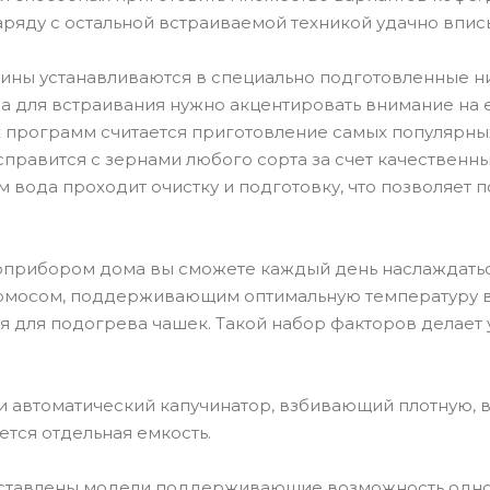
 наряду с остальной встраиваемой техникой удачно впи
ины устанавливаются в специально подготовленные н
 для встраивания нужно акцентировать внимание на 
 программ считается приготовление самых популярных н
правится с зернами любого сорта за счет качествен
 вода проходит очистку и подготовку, что позволяет п
роприбором дома вы сможете каждый день наслаждат
рмосом, поддерживающим оптимальную температуру в
 для подогрева чашек. Такой набор факторов делает
автоматический капучинатор, взбивающий плотную, в
тся отдельная емкость.
ставлены модели поддерживающие возможность однов