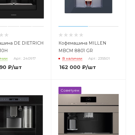
шина DE DIETRICH
Кофемашина MILLEN
10H
MBCM 8801 GR
ичии
Арт.: 240917
В наличии
Арт.: 235501
90
₽
/шт
162 000
₽
/шт
Советуем