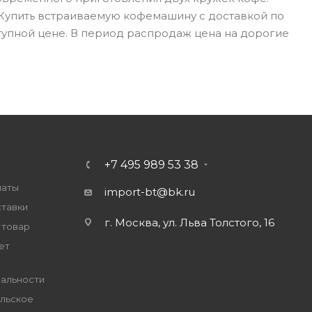
 Купить встраиваемую кофемашину с доставкой по
тупной цене. В период распродаж цена на дорогие
+7 495 989 53 38
латы
import-bt@bk.ru
ставки
г. Москва, ул. Льва Толстого, 16
 товар
ет
альности
льское