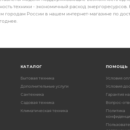
ность техники - экономичный расход энергоресурсов.
м городам России в нашем интернет-магазине по дос
годнее.
КАТАЛОГ
ПОМОЩЬ
Бытовая техника
Условия оп
Дополнительные услуги
Условия до
Сантехника
Гарантия на
Садовая техника
Вопрос-отв
Климатическая техника
Политика
конфиденци
Пользовате