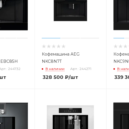
Кофемашина AEG
Кофем
 EBC85H
NKC8N7T
NKC9N
Арт.: 244732
В наличии
Арт.: 244271
В нал
шт
328 500
₽
/шт
339 3