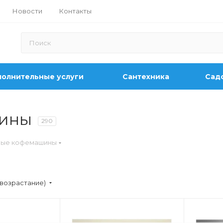
Новости
Контакты
олнительные услуги
Сантехника
Садо
шины
290
мые кофемашины
(возрастание)