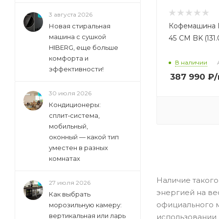
3 августа 2026
Кофемашина
Новая стиральная
машина с сушкой
45 CM BK (131.
HIBERG, еще больше
комфорта и
В наличии
эффективности!
387 990
₽
30 июля 2026
Кондиционеры:
сплит‑система,
мобильный,
оконный — какой тип
уместен в разных
комнатах
Наличие такого
27 июля 2026
энергией на ве
Как выбрать
официального м
морозильную камеру:
вертикальная или ларь
использовании