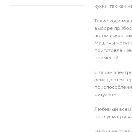
кухни, так как
Такие кофемаш
выборе прибора
автоматических
Машины могут с
приготовлением
примесей.
С таким элект
оснащаются те
приспособления
ритуалом.
Любимый всеми 
предусматривае
На рынке пред