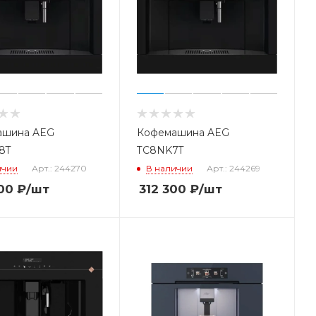
ашина AEG
Кофемашина AEG
8T
TC8NK7T
ичии
Арт.: 244270
В наличии
Арт.: 244269
00
₽
/шт
312 300
₽
/шт