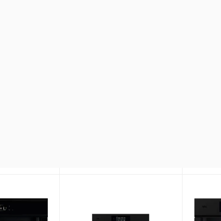
 BOSCH
Кофемашина LOFRA
Кофем
YBRBI66T CHROME
YBRS6
Арт.: 244644
В наличии
Арт.: 245103
В нал
шт
265 000
₽
/шт
265 