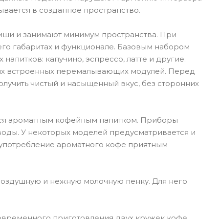
сывается в созданное пространство.
иши и занимают минимум пространства. При
его габаритах и функционале. Базовым набором
апитков: капучино, эспрессо, латте и другие.
ных встроенных перемалывающих модулей. Перед
олучить чистый и насыщенный вкус, без сторонних
ься ароматным кофейным напитком. Приборы
оды. У некоторых моделей предусматривается и
 употребление ароматного кофе приятным
оздушную и нежную молочную пенку. Для него
ременного приготовления двух кружек кофе.