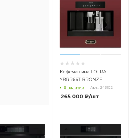
ашина LOFRA
Кофемашина LOFRA
6T BRONZE
YBRR66T BRONZE
ичии
Арт.: 245101
В наличии
Арт.: 245102
000
₽
/шт
265 000
₽
/шт