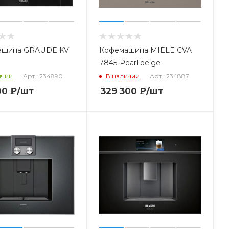
ашина GRAUDE KV
Кофемашина MIELE CVA
7845 Pearl beige
ичии
Арт.: 234890
В наличии
Арт.: 234887
00
₽
/шт
329 300
₽
/шт