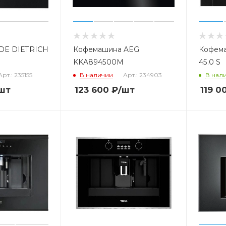
DE DIETRICH
Кофемашина AEG
Кофем
KKA894500M
45.0 S
Арт.: 235155
В наличии
Арт.: 234903
В нал
шт
123 600
₽
/шт
119 0