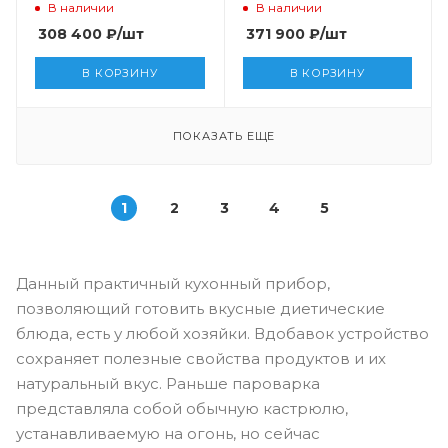
бриллиантовый белый
чёрный обсидиан
В наличии
В наличии
308 400
₽
/шт
371 900
₽
/шт
В КОРЗИНУ
В КОРЗИНУ
ПОКАЗАТЬ ЕЩЕ
1
2
3
4
5
Данный практичный кухонный прибор,
позволяющий готовить вкусные диетические
блюда, есть у любой хозяйки. Вдобавок устройство
сохраняет полезные свойства продуктов и их
натуральный вкус. Раньше пароварка
представляла собой обычную кастрюлю,
устанавливаемую на огонь, но сейчас