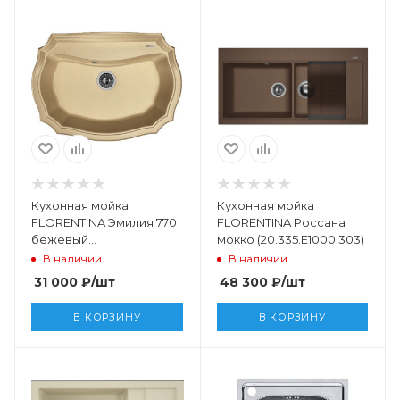
Кухонная мойка
Кухонная мойка
FLORENTINA Эмилия 770
FLORENTINA Россана
бежевый
мокко (20.335.E1000.303)
(20.360.E0770.104)
В наличии
В наличии
31 000
₽
/шт
48 300
₽
/шт
В КОРЗИНУ
В КОРЗИНУ