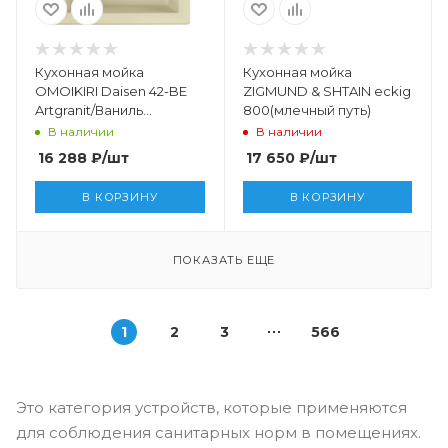
Кухонная мойка
Кухонная мойка
OMOIKIRI Daisen 42-BE
ZIGMUND & SHTAIN eckig
Artgranit/Ваниль
800(млечный путь)
(4993600)
В наличии
В наличии
16 288
₽
/шт
17 650
₽
/шт
В КОРЗИНУ
В КОРЗИНУ
ПОКАЗАТЬ ЕЩЕ
1
2
3
566
Это категория устройств, которые применяются
для соблюдения санитарных норм в помещениях.