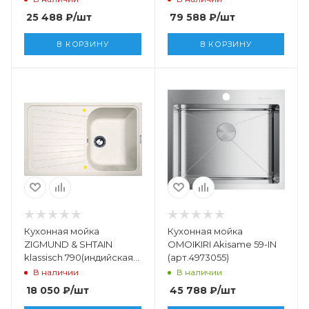
25 488
₽
/шт
79 588
₽
/шт
В КОРЗИНУ
В КОРЗИНУ
Кухонная мойка
Кухонная мойка
ZIGMUND & SHTAIN
OMOIKIRI Akisame 59-IN
klassisch 790(индийская
(арт.4973055)
ваниль)
В наличии
В наличии
18 050
₽
/шт
45 788
₽
/шт