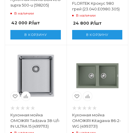
FLORTEK Крокус 980
supra 500-u (518205)
грей (23.040.E0980.305)
В наличии
В наличии
42 000
₽
/шт
24 800
₽
/шт
В КОРЗИНУ
В КОРЗИНУ
Кухонная мойка
Кухонная мойка
OMOIKIRI Tadzava 38-U/I-
OMOIKIRI Kitagawa 86-2-
IN ULTRA 15 (4997113)
WG (4993731)
В наличии
В наличии