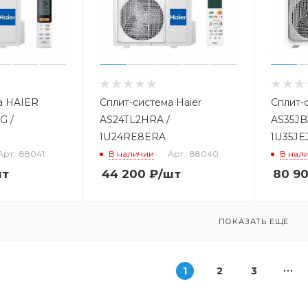
а HAIER
Сплит-система Haier
Сплит-
G /
AS24TL2HRA /
AS35JB
1U24RE8ERA
1U35JE
Арт.: 88041
В наличии
Арт.: 88040
В нал
шт
44 200
₽
/шт
80 9
ПОКАЗАТЬ ЕЩЕ
1
2
3