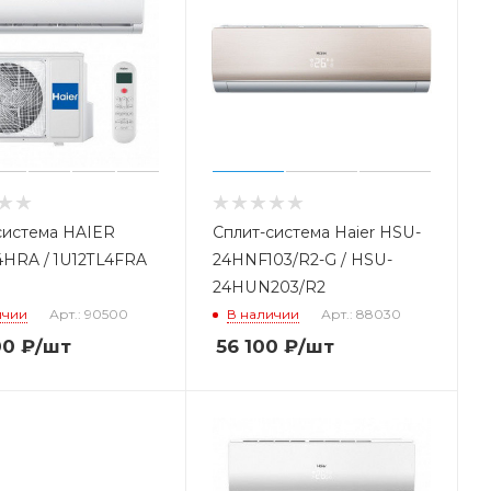
система HAIER
Сплит-система Haier HSU-
4HRA / 1U12TL4FRA
24HNF103/R2-G / HSU-
24HUN203/R2
ичии
Арт.: 90500
В наличии
Арт.: 88030
00
₽
/шт
56 100
₽
/шт