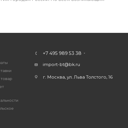
+7 495 989 53 38
латы
import-bt@bk.ru
ставки
г. Москва, ул. Льва Толстого, 16
 товар
ет
альности
льское
е