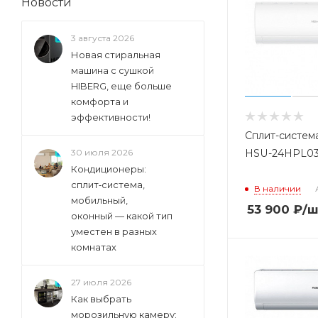
Новости
Hermes (
1
)
Lg (
53
)
3 августа 2026
Mitsubishi (
1
)
Новая стиральная
Mystery (
2
)
машина с сушкой
HIBERG, еще больше
Samsung (
46
)
комфорта и
Toshiba (
4
)
эффективности!
Whirlpool (
2
)
Сплит-систем
30 июля 2026
HSU-24HPL03
Zanussi (
14
)
Кондиционеры:
сплит‑система,
В наличии
мобильный,
53 900
₽
/ш
оконный — какой тип
уместен в разных
комнатах
27 июля 2026
Как выбрать
морозильную камеру: