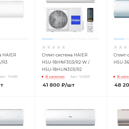
а HAIER
Сплит-система HAIER
Сплит-
/R3
HSU-18HNF303/R2-W /
HSU-3
HSU-18HUN303/R2
Арт.: 114651
В наличии
Арт.: 90629
В нал
т
41 800
₽
/шт
48 2