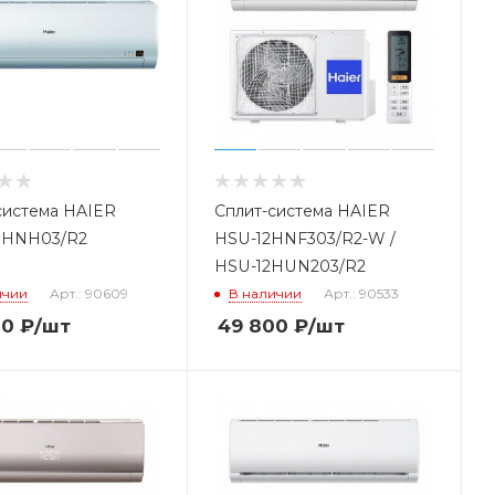
система HAIER
Сплит-система HAIER
6HNH03/R2
HSU-12HNF303/R2-W /
HSU-12HUN203/R2
ичии
Арт.: 90609
В наличии
Арт.: 90533
00
₽
/шт
49 800
₽
/шт