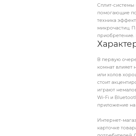
Сплит-системы 
помогающие по
техника эффект
микрочастиц. П
приобретение. 
Характе
В первую очере
комнат влияет 
или холов хоро
стоит акцентир
играют немалов
Wi-Fi и Blueto
приложение на
Интернет-магаз
карточке товар
потребителей. 