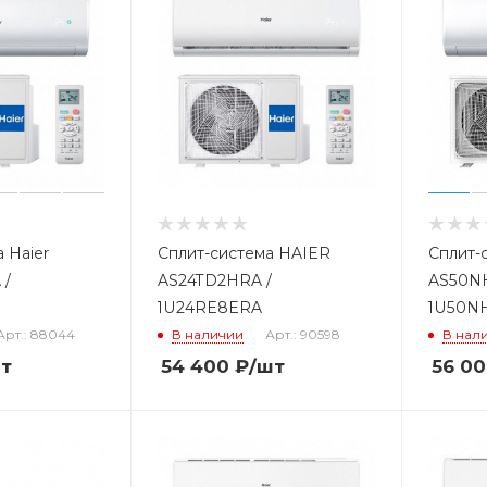
 Haier
Сплит-система HAIER
Сплит-
 /
AS24TD2HRA /
AS50N
1U24RE8ERA
1U50N
Арт.: 88044
В наличии
Арт.: 90598
В нал
т
54 400
₽
/шт
56 0