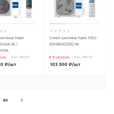
система Haier
Сплит-система Haier HSU-
JHRA-W /
30HNH03/R2-W
JFRA
ичии
Арт.: 88039
В наличии
Арт.: 88035
00
₽
/шт
103 300
₽
/шт
85