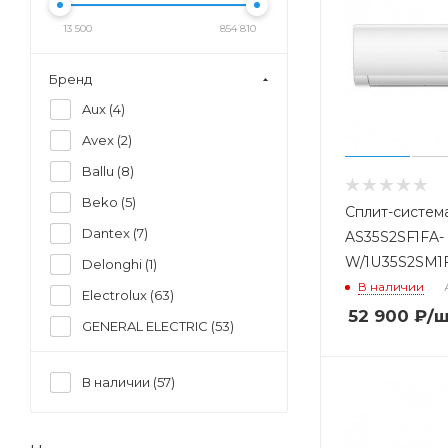
13 500
854 810
Бренд
Aux (
4
)
Avex (
2
)
Ballu (
8
)
Beko (
5
)
Сплит-систем
Dantex (
7
)
AS35S2SF1FA-
W/1U35S2SM1
Delonghi (
1
)
В наличии
Electrolux (
63
)
52 900
₽
/
GENERAL ELECTRIC (
53
)
Gree (
34
)
В наличии (
57
)
Green (
10
)
Haier (
89
)