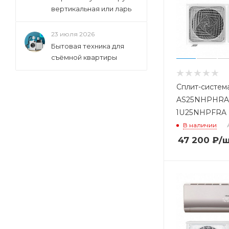
вертикальная или ларь
23 июля 2026
Бытовая техника для
съёмной квартиры
Сплит-систем
AS25NHPHRA 
1U25NHPFRA
В наличии
47 200
₽
/