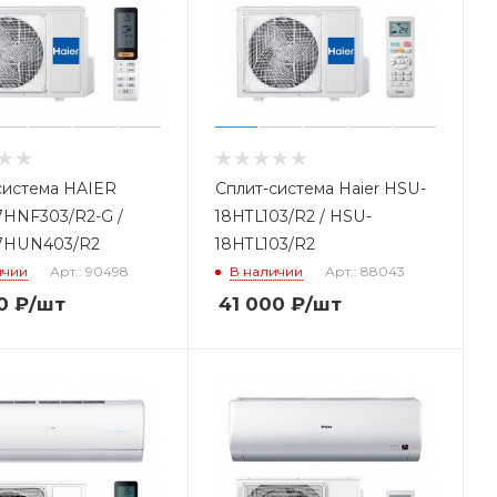
система HAIER
Сплит-система Haier HSU-
HNF303/R2-G /
18HTL103/R2 / HSU-
7HUN403/R2
18HTL103/R2
ичии
Арт.: 90498
В наличии
Арт.: 88043
0
₽
/шт
41 000
₽
/шт