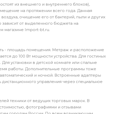
стоят из внешнего и внутреннего блоков),
мещение на протяжении всего года. Данная
воздуха, очищение его от бактерий, пыли и других
ю зависит от выделенного бюджета на
 магазине Import-bt.ru.
ать - площадь помещения. Метраж и расположение
ается до 100 Вт мощности устройства. Для гостиных
Для установки в детской комнате или спальне
ремя работы. Дополнительные программы тоже
 автоматический и ночной. Встроенные адаптеры
ть дистанционного управления через специальное
лей техники от ведущих торговых марок. В
 стоимостью, фотографиями и отзывами
ругим городам России. По всем возникающим