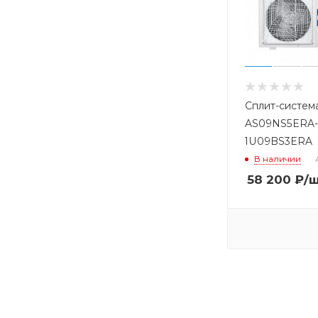
Сплит-систем
AS09NS5ERA-
1U09BS3ERA
В наличии
58 200
₽
/