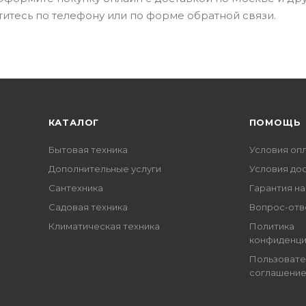
итесь по телефону или по форме обратной связи.
КАТАЛОГ
ПОМОЩЬ
Бытовая техника
Условия оп
Дополнительные услуги
Условия до
Сантехника
Гарантия на
Садовая техника
Вопрос-отв
Климатическая техника
Политика
конфиденци
Пользовате
соглашени