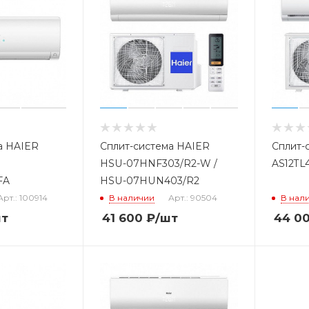
а HAIER
Сплит-система HAIER
Сплит-
HSU-07HNF303/R2-W /
AS12TL
FA
HSU-07HUN403/R2
Арт.: 100914
В наличии
Арт.: 90504
В нал
шт
41 600
₽
/шт
44 0