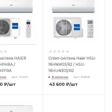
система HAIER
Сплит-система Haier HSU-
HPHRA /
18HNM03/R2 / HSU-
HPFRA
18HUN303/R2
ичии
Арт.: 90601
В наличии
Арт.: 86855
00
₽
/шт
43 600
₽
/шт