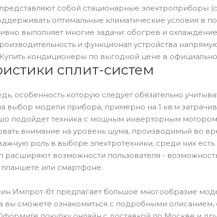
представляют собой стационарные электроприборы (со
ддерживать оптимальные климатические условия в по
ивно выполняет многие задачи: обогрев и охлаждение 
роизводительность и функционал устройства напряму
Купить кондиционеры по выгодной цене в официальном
ристики сплит-систем
дь, особенность которую следует обязательно учитыв
на выбор модели прибора, примерно на 1 кв.м затрачив
шо подойдет техника с мощным инверторным мотором. 
овать внимание на уровень шума, производимый во в
ажную роль в выборе электротехники, среди них есть
oth расширяют возможности пользователя - возможнос
 планшете или смартфоне.
ин Импрот-бт предлагает большое многообразие моде
а вы сможете ознакомиться с подробными описанием,
Оформите покупку онлайн с доставкой по Москве и д