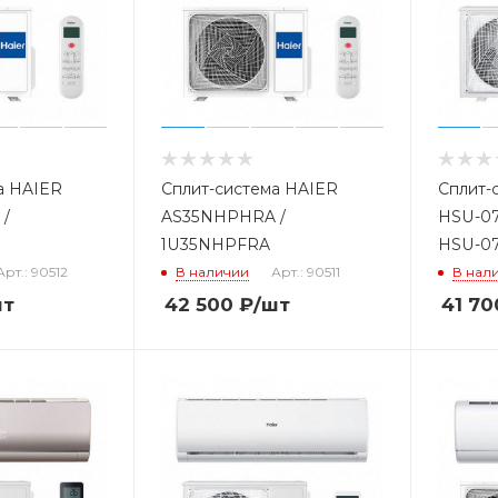
а HAIER
Сплит-система HAIER
Сплит-
/
AS35NHPHRA /
HSU-07
1U35NHPFRA
HSU-0
Арт.: 90512
В наличии
Арт.: 90511
В нал
шт
42 500
₽
/шт
41 70