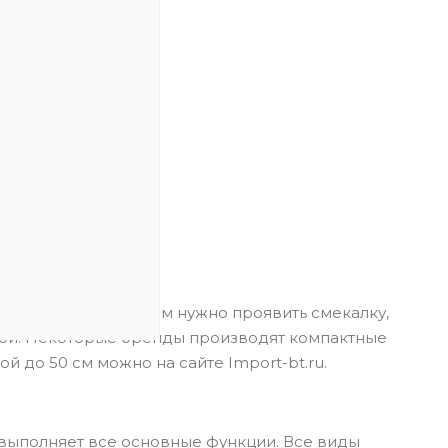
ел пуст
х товаров
ехнику. Тут хозяевам нужно проявить смекалку,
ной. Некоторые бренды производят компактные
й до 50 см можно на сайте Import-bt.ru.
 выполняет все основные функции. Все виды