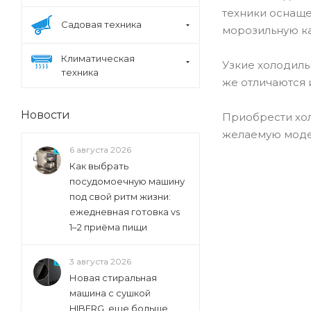
техники оснаще
Садовая техника
морозильную ка
Климатическая
Узкие холодиль
техника
же отличаются 
Новости
Приобрести хол
желаемую модел
6 августа 2026
Как выбрать
посудомоечную машину
под свой ритм жизни:
ежедневная готовка vs
1–2 приёма пищи
3 августа 2026
Новая стиральная
машина с сушкой
HIBERG, еще больше