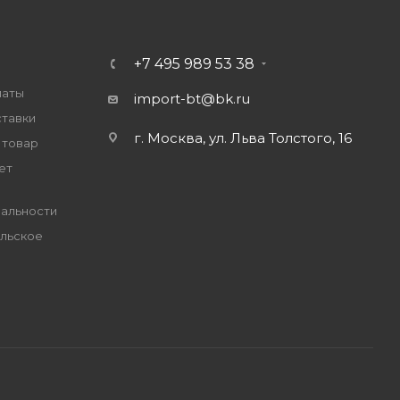
+7 495 989 53 38
латы
import-bt@bk.ru
ставки
г. Москва, ул. Льва Толстого, 16
 товар
ет
альности
льское
е