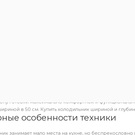
К сожалению, разд
В данный момент нет активны
 кухни не позволяют использовать крупногабаритную т
зону готовки максимально комфортной и функциональ
ириной в 50 см. Купить холодильник шириной и глубино
рные особенности техники
ник занимает мало места на кухне, но беспрекословно