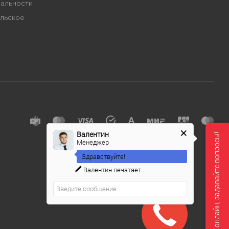
альности
льское
е
Валентин
Мы онлайн, задавайте вопросы!
Менеджер
Здравствуйте!
Валентин
печатает...