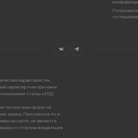
конфиденци
Пользовате
соглашени
ических характеристик,
ый характер и ни при каких
ложениями Статьи 437(2)
е тех или иных форм, не
ию заказа. Присланное по e-
вки на сайте, не является
аказа со стороны владельцев