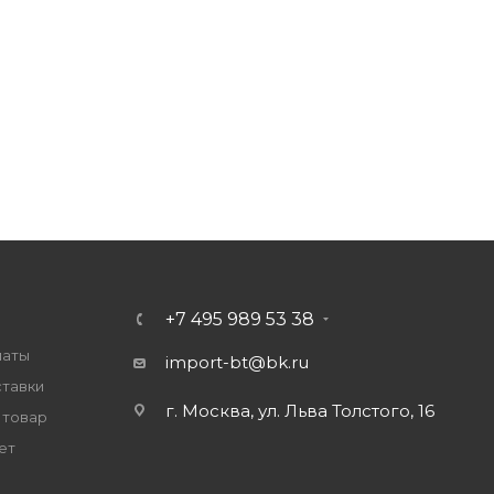
+7 495 989 53 38
латы
import-bt@bk.ru
ставки
г. Москва, ул. Льва Толстого, 16
 товар
ет