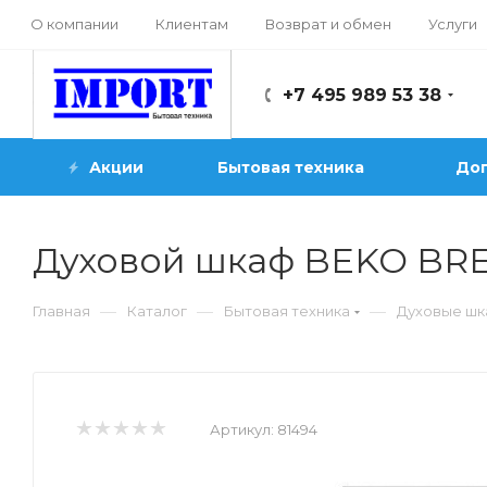
О компании
Клиентам
Возврат и обмен
Услуги
+7 495 989 53 38
Акции
Бытовая техника
Доп
Духовой шкаф BEKO BRE
—
—
—
Главная
Каталог
Бытовая техника
Духовые ш
Артикул:
81494