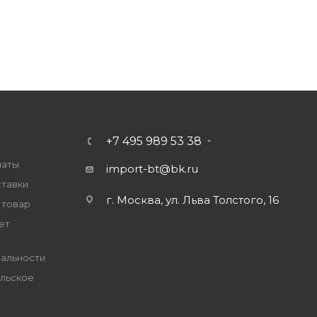
+7 495 989 53 38
латы
import-bt@bk.ru
ставки
г. Москва, ул. Льва Толстого, 16
 товар
ет
альности
льское
е