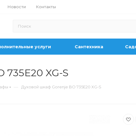
Новости
Контакты
олнительные услуги
Сантехника
Садо
O 735E20 XG-S
—
кафы
Духовой шкаф Gorenje BO 735E20 XG-S