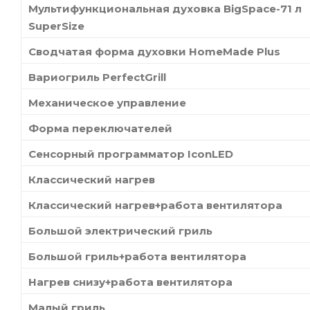
Мультифункциональная духовка BigSpace-71 л
SuperSize
Сводчатая форма духовки HomeMade Plus
Вариогриль PerfectGrill
Механическое управление
Форма переключателей
Сенсорный программатор IconLED
Классический нагрев
Классический нагрев+работа вентилятора
Большой электрический гриль
Большой гриль+работа вентилятора
Нагрев снизу+работа вентилятора
Малый гриль