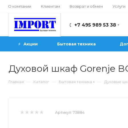
О компании
Клиентам
Возврат и обмен
Услуги
+7 495 989 53 38
Акции
Бытовая техника
Доп
Духовой шкаф Gorenje B
—
—
—
Главная
Каталог
Бытовая техника
Духовые ш
Артикул:
73884