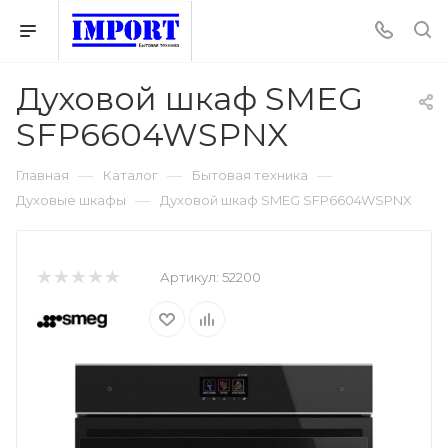
Духовой шкаф SMEG
SFP6604WSPNX
—
—
—
Главная
Каталог
Бытовая техника
—
Духовые шкафы
Духовой шкаф SMEG SFP6604WSPNX
Артикул:
52200