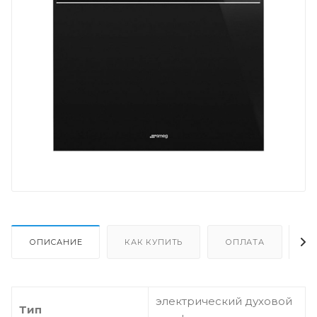
ОПИСАНИЕ
КАК КУПИТЬ
ОПЛАТА
Д
электрический духовой
Тип