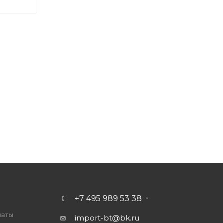
+7 495 989 53 38
латы
import-bt@bk.ru