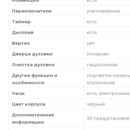
Конвекция
есть
Переключатели
утапливаемые
Таймер
есть
Дисплей
есть
Вертел
нет
Дверца духовки
откидная
Очистка духовки
гидролизная
Другие функции и
подсветка камеры
особенности
отключение
Часы
есть, электронные
Цвет корпуса
чёрный
Дополнительная
30 предустановле
информация