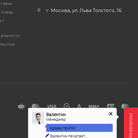
ставки
г. Москва, ул. Льва Толстого, 16
 товар
ет
альности
льское
е
Валентин
Менеджер
Здравствуйте!
Валентин
печатает...