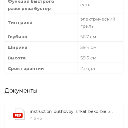
Функция быстрого
есть
разогрева бустер
электрический
Тип гриля
гриль
Глубина
56.7 см
Ширина
59.4 см
Высота
59.5 см
Срок гарантии
2 года
Документы
instruction_dukhovoy_shkaf_beko_bie_22301_x
4,6 мб