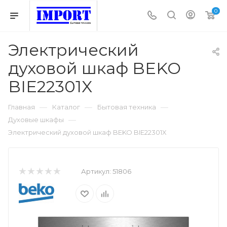
0
Электрический
духовой шкаф BEKO
BIE22301X
—
—
—
Главная
Каталог
Бытовая техника
—
Духовые шкафы
Электрический духовой шкаф BEKO BIE22301X
Артикул:
51806