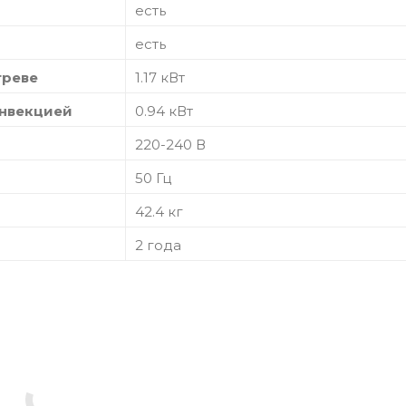
есть
есть
греве
1.17 кВт
онвекцией
0.94 кВт
220-240 В
50 Гц
42.4 кг
2 года