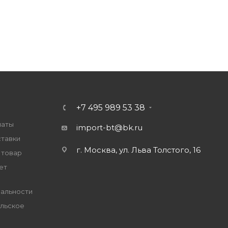
+7 495 989 53 38
латы
import-bt@bk.ru
ставки
г. Москва, ул. Льва Толстого, 16
 товар
ет
альности
льское
е