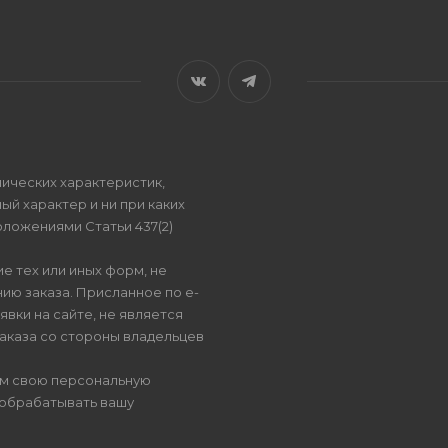
ических характеристик,
ый характер и ни при каких
ложениями Статьи 437(2)
е тех или иных форм, не
ию заказа. Присланное по e-
вки на сайте, не является
аказа со стороны владельцев
ом свою персональную
 обрабатывать вашу