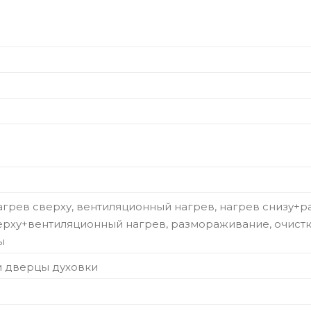
агрев сверху, вентиляционный нагрев, нагрев снизу+р
верху+вентиляционный нагрев, размораживание, очист
ы
м дверцы духовки