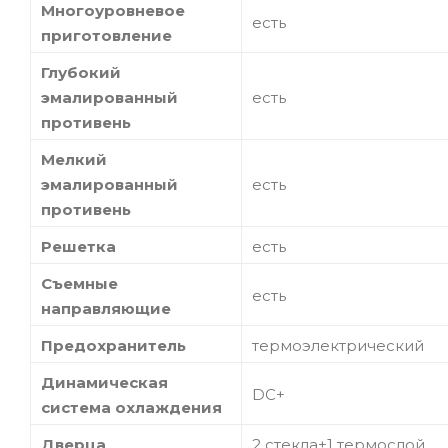
Многоуровневое
есть
приготовление
Глубокий
эмалированный
есть
противень
Мелкий
эмалированный
есть
противень
Решетка
есть
Съемные
есть
направляющие
Предохранитель
термоэлектрический
Динамическая
DC+
система охлаждения
Дверца
2 стекла+1 термослой