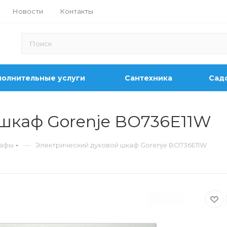
Новости
Контакты
олнительные услуги
Сантехника
Садо
шкаф Gorenje BO736E11W
—
кафы
Электрический духовой шкаф Gorenje BO736E11W