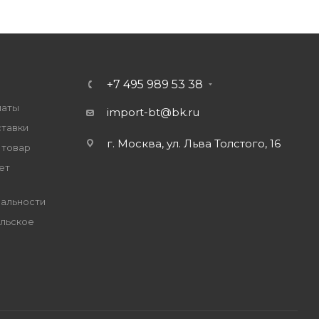
+7 495 989 53 38
латы
import-bt@bk.ru
ставки
г. Москва, ул. Льва Толстого, 16
 товар
ет
альности
льское
е