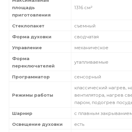
Максимальная
площадь
1316 см²
приготовления
Стеклопакет
съемный
Форма духовки
сводчатая
Управление
механическое
Форма
утапливаемые
переключателей
Программатор
сенсорный
классический нагрев, н
Режимы работы
вентилятора, нагрев с
паром, подогрев посуд
Шарнир
с плавным закрывание
Освещение духовки
есть