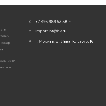
+7 495 989 53 38
латы
import-bt@bk.ru
ставки
г. Москва, ул. Льва Толстого, 16
 товар
ет
альности
льское
е