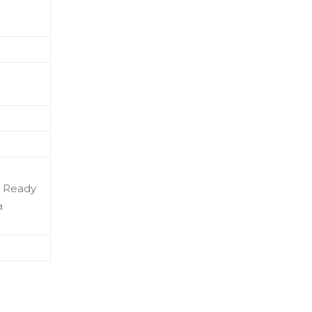
 Ready
а