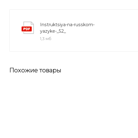
Instruktsiya-na-russkom-
yazyke-_52_
1,3 мб
Похожие товары