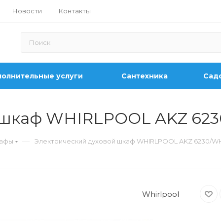
Новости
Контакты
олнительные услуги
Сантехника
Садо
й шкаф WHIRLPOOL AKZ 62
—
кафы
Электрический духовой шкаф WHIRLPOOL AKZ 6230/W
Whirlpool