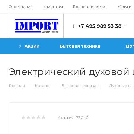
О компании
Клиентам
Возврат и обмен
Услуги
+7 495 989 53 38
Акции
Бытовая техника
Доп
Электрический духово
—
—
—
Главная
Каталог
Бытовая техника
Духовые ш
Артикул:
73040