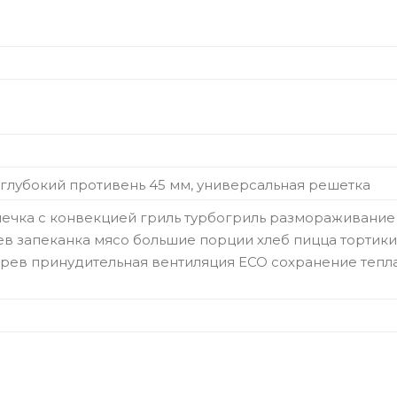
 глубокий противень 45 мм, универсальная решетка
чка с конвекцией гриль турбогриль размораживание
ев запеканка мясо большие порции хлеб пицца тортики
грев принудительная вентиляция ECO сохранение тепл