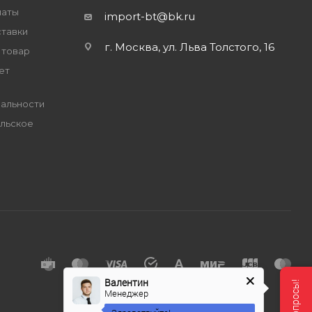
латы
import-bt@bk.ru
ставки
г. Москва, ул. Льва Толстого, 16
 товар
ет
альности
льское
е
Валентин
Менеджер