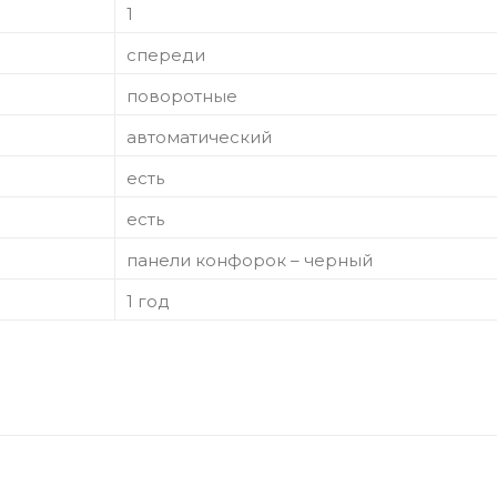
1
спереди
поворотные
автоматический
есть
есть
панели конфорок – черный
1 год