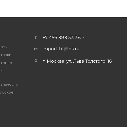
+7 495 989 53 38
латы
import-bt@bk.ru
ставки
г. Москва, ул. Льва Толстого, 16
 товар
ет
альности
льское
е