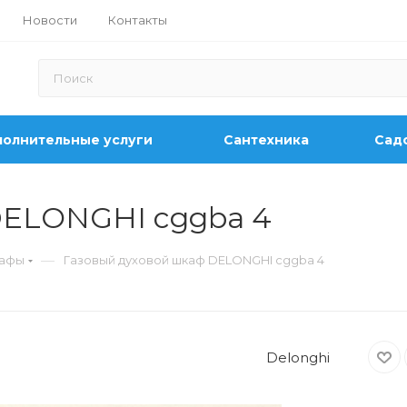
Новости
Контакты
олнительные услуги
Сантехника
Садо
DELONGHI cggba 4
—
кафы
Газовый духовой шкаф DELONGHI cggba 4
Delonghi