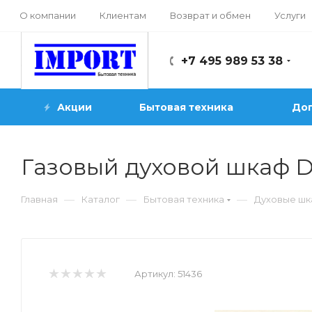
О компании
Клиентам
Возврат и обмен
Услуги
+7 495 989 53 38
Акции
Бытовая техника
Доп
Газовый духовой шкаф 
—
—
—
Главная
Каталог
Бытовая техника
Духовые ш
Артикул:
51436