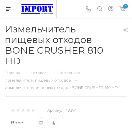
0
Измельчитель
пищевых отходов
BONE CRUSHER 810
HD
—
—
—
Главная
Каталог
Сантехника
—
Измельчители пищевых отходов
Измельчитель пищевых отходов BONE CRUSHER 810 HD
Артикул:
49374
Bone