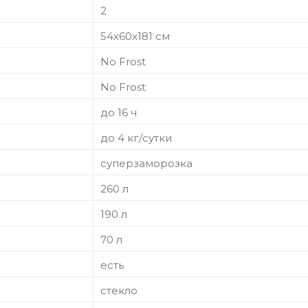
2
54x60x181 см
No Frost
No Frost
до 16 ч
до 4 кг/cутки
суперзаморозка
260 л
190 л
70 л
есть
стекло