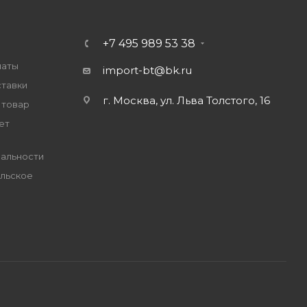
+7 495 989 53 38
латы
import-bt@bk.ru
ставки
г. Москва, ул. Льва Толстого, 16
 товар
ет
альности
льское
е