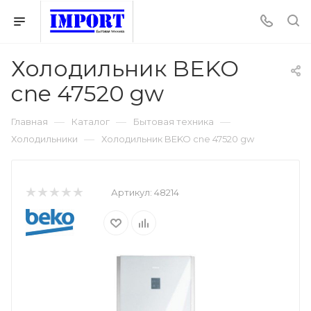
Холодильник BEKO
cne 47520 gw
—
—
—
Главная
Каталог
Бытовая техника
—
Холодильники
Холодильник BEKO cne 47520 gw
Артикул:
48214