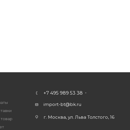
+7 495 989 53 38
латы
import-bt@bk.ru
ставки
г. Москва, ул. Льва Толстого, 16
 товар
ет