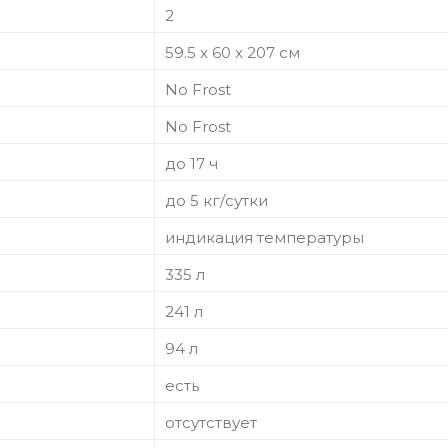
2
59.5 x 60 x 207 см
No Frost
No Frost
до 17 ч
до 5 кг/cутки
индикация температуры
335 л
241 л
94 л
есть
отсутствует