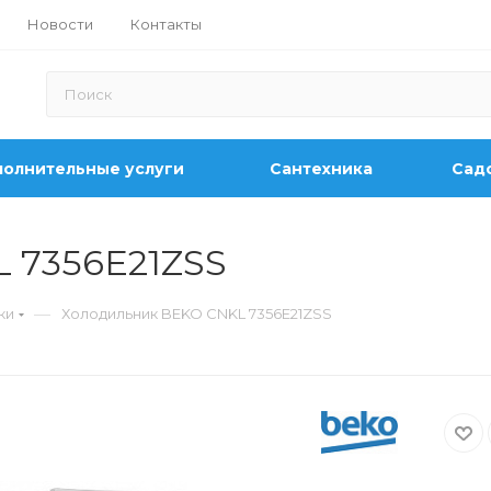
Новости
Контакты
олнительные услуги
Сантехника
Садо
 7356E21ZSS
—
ки
Холодильник BEKO CNKL 7356E21ZSS