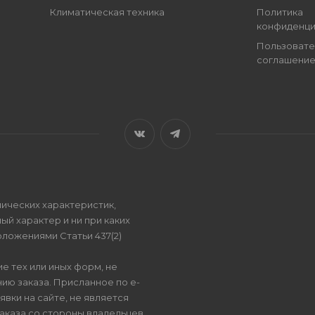
Климатическая техника
Политика
конфиденци
Пользовате
соглашени
ических характеристик,
ый характер и ни при каких
ложениями Статьи 437(2)
е тех или иных форм, не
ию заказа. Присланное по e-
вки на сайте, не является
аказа со стороны владельцев