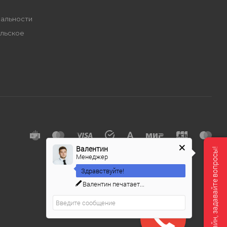
альности
льское
е
Валентин
Мы онлайн, задавайте вопросы!
Менеджер
Здравствуйте!
Валентин
печатает...