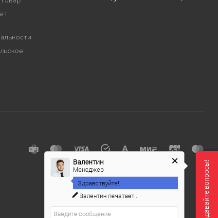
 товар
ет
альности
льское
е
Валентин
Мы онлайн, задавайте вопросы!
Менеджер
Здравствуйте!
Валентин
печатает...