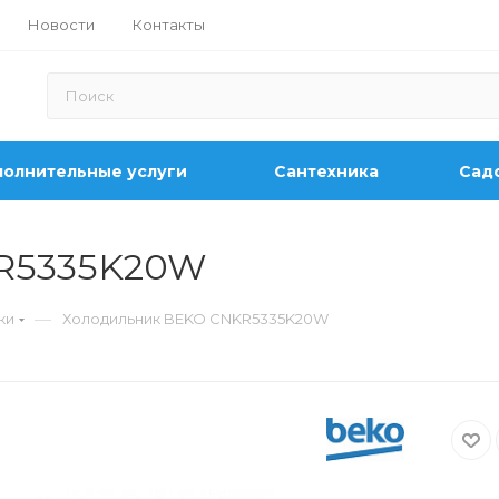
Новости
Контакты
олнительные услуги
Сантехника
Садо
R5335K20W
—
ки
Холодильник BEKO CNKR5335K20W