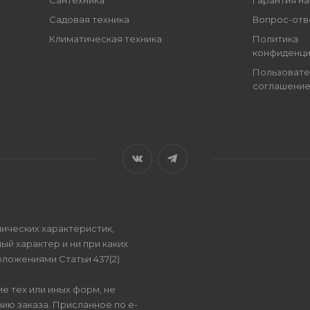
Сантехника
Гарантия на
Садовая техника
Вопрос-отв
Климатическая техника
Политика
конфиденци
Пользовате
соглашени
ических характеристик,
ый характер и ни при каких
ложениями Статьи 437(2)
е тех или иных форм, не
ию заказа. Присланное по e-