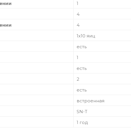
лении
1
4
лении
4
1х10 яиц
есть
1
есть
2
есть
встроенная
SN-T
1 год