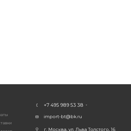
+7 495 989 53 38
латы
import-bt@bk.ru
ставки
г. Москва, ул. Льва Толстого, 16