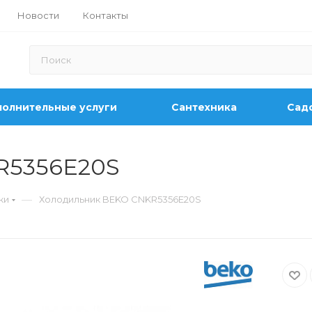
Новости
Контакты
олнительные услуги
Сантехника
Садо
R5356E20S
—
ки
Холодильник BEKO CNKR5356E20S