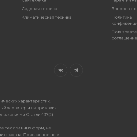
Сантехника
Гарантия на
Садовая техника
Вопрос-отв
Климатическая техника
Политика
конфиденци
Пользовате
соглашени
ических характеристик,
ый характер и ни при каких
ложениями Статьи 437(2)
е тех или иных форм, не
ию заказа. Присланное по e-