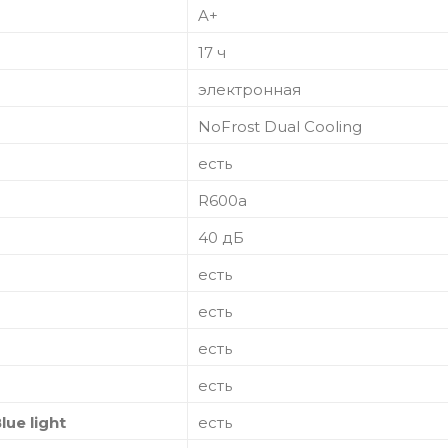
A+
17 ч
электронная
NoFrost Dual Cooling
есть
R600a
40 дБ
есть
есть
есть
есть
ue light
есть