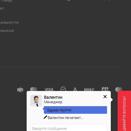
 товар
ет
альности
льское
е
Валентин
Мы онлайн, задавайте вопросы!
Менеджер
Здравствуйте!
Валентин
печатает...