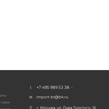
+7 495 989 53 38
латы
import-bt@bk.ru
ставки
г. Москва, ул. Льва Толстого, 16