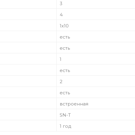
3
4
1х10
есть
есть
1
есть
2
есть
встроенная
SN-T
1 год