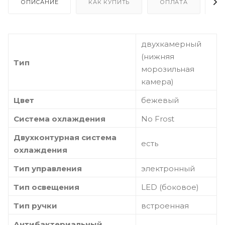
ОПИСАНИЕ
КАК КУПИТЬ
ОПЛАТА
Д
двухкамерный
(нижняя
Тип
морозильная
камера)
Цвет
бежевый
Система охлаждения
No Frost
Двухконтурная система
есть
охлаждения
Тип управления
электронный
Тип освещения
LED (боковое)
Тип ручки
встроенная
Антибактериальный