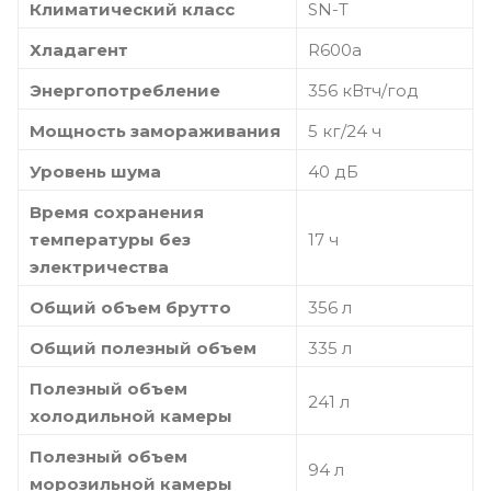
Климатический класс
SN-T
Хладагент
R600a
Энергопотребление
356 кВтч/год
Мощность замораживания
5 кг/24 ч
Уровень шума
40 дБ
Время сохранения
температуры без
17 ч
электричества
Общий объем брутто
356 л
Общий полезный объем
335 л
Полезный объем
241 л
холодильной камеры
Полезный объем
94 л
морозильной камеры