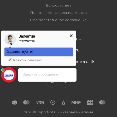
Вопрос-ответ
Политика конфиденциальности
Пользовательское соглашение
Валентин
+7 495 989 53 38
Менеджер
import-bt@bk.ru
Здравствуйте!
Валентин
печатает...
г. Москва, ул. Льва Толстого, 16
Введите сообщение
2026 © Import-bt.ru - интернет-магазин