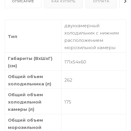
ОПИСАНИЕ
КАК КУПИТЬ
ОПЛАТА
Д
двухкамерный
холодильник с нижним
Тип
расположением
морозильной камеры
Габариты (ВхШхГ)
171х54х60
(см)
Общий объем
262
холодильника (л)
Общий объем
холодильной
175
камеры (л)
Общий объем
морозильной