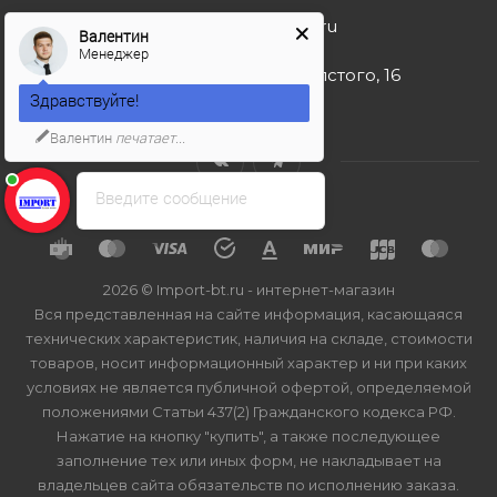
import-bt@bk.ru
Валентин
Менеджер
г. Москва, ул. Льва Толстого, 16
Здравствуйте!
Валентин
печатает...
Введите сообщение
2026 © Import-bt.ru - интернет-магазин
Вся представленная на сайте информация, касающаяся
технических характеристик, наличия на складе, стоимости
товаров, носит информационный характер и ни при каких
условиях не является публичной офертой, определяемой
положениями Статьи 437(2) Гражданского кодекса РФ.
Нажатие на кнопку "купить", а также последующее
заполнение тех или иных форм, не накладывает на
владельцев сайта обязательств по исполнению заказа.