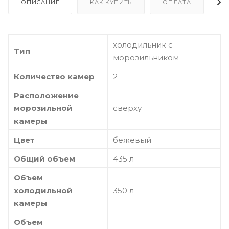
ОПИСАНИЕ
КАК КУПИТЬ
ОПЛАТА
Д
холодильник с
Тип
морозильником
Количество камер
2
Расположение
морозильной
сверху
камеры
Цвет
бежевый
Общий объем
435 л
Объем
холодильной
350 л
камеры
Объем