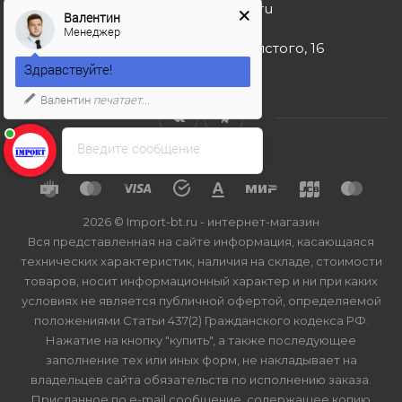
import-bt@bk.ru
Валентин
Менеджер
г. Москва, ул. Льва Толстого, 16
Здравствуйте!
Валентин
печатает...
Введите сообщение
2026 © Import-bt.ru - интернет-магазин
Вся представленная на сайте информация, касающаяся
технических характеристик, наличия на складе, стоимости
товаров, носит информационный характер и ни при каких
условиях не является публичной офертой, определяемой
положениями Статьи 437(2) Гражданского кодекса РФ.
Нажатие на кнопку "купить", а также последующее
заполнение тех или иных форм, не накладывает на
владельцев сайта обязательств по исполнению заказа.
Присланное по e-mail сообщение, содержащее копию