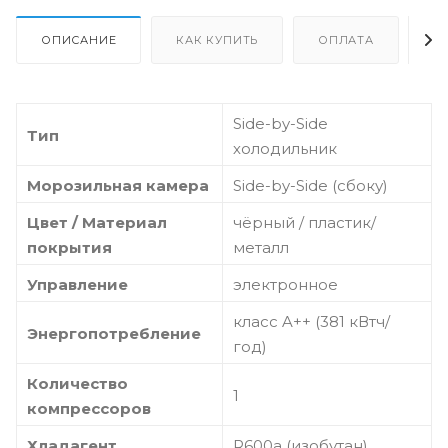
ОПИСАНИЕ
КАК КУПИТЬ
ОПЛАТА
Д
Side-by-Side
Тип
холодильник
Морозильная камера
Side-by-Side (сбоку)
Цвет / Материал
чёрный / пластик/
покрытия
металл
Управление
электронное
класс A++ (381 кВтч/
Энергопотребление
год)
Количество
1
компрессоров
Хладагент
R600a (изобутан)