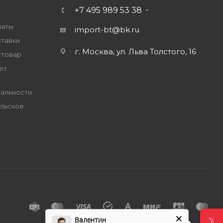
+7 495 989 53 38
латы
import-bt@bk.ru
ставки
г. Москва, ул. Льва Толстого, 16
 товар
ет
альности
льское
е
Валентин