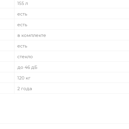
155 л
есть
есть
в комплекте
есть
стекло
до 46 дБ
120 кг
2 года