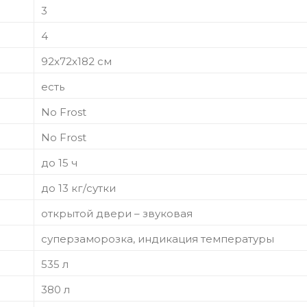
3
4
92x72x182 см
есть
No Frost
No Frost
до 15 ч
до 13 кг/cутки
открытой двери – звуковая
суперзаморозка, индикация температуры
535 л
380 л