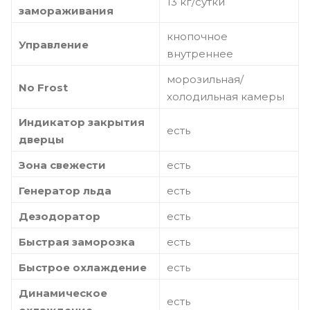
13 кг/сутки
замораживания
кнопочное
Управление
внутреннее
морозильная/
No Frost
холодильная камеры
Индикатор закрытия
есть
дверцы
Зона свежести
есть
Генератор льда
есть
Дезодоратор
есть
Быстрая заморозка
есть
Быстрое охлаждение
есть
Динамическое
есть