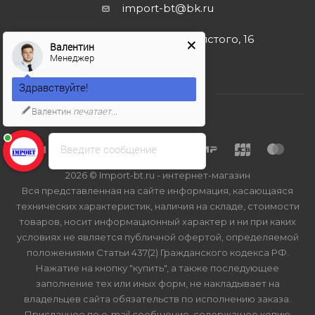
import-bt@bk.ru
г. Москва, ул. Льва Толстого, 16
Валентин
Менеджер
Здравствуйте!
Валентин
печатает...
Введите сообщение
2026 © Import-bt.ru - интернет-магазин
Вся представленная на сайте информация, касающаяся
технических характеристик, наличия на складе, стоимости
товаров, носит информационный характер и ни при каких
условиях не является публичной офертой, определяемой
положениями Статьи 437(2) Гражданского кодекса РФ.
Нажатие на кнопку "купить", а также последующее
заполнение тех или иных форм, не накладывает на
владельцев сайта обязательств по исполнению заказа.
Присланное по e-mail сообщение, содержащее копию