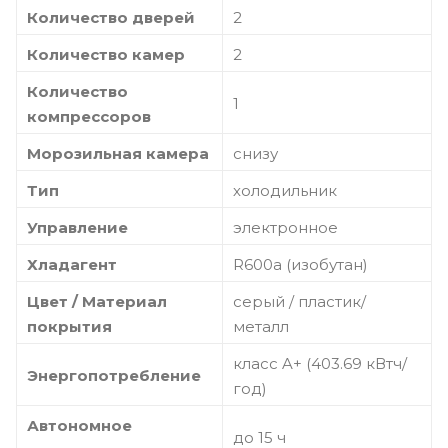
Количество дверей
2
Количество камер
2
Количество
1
компрессоров
Морозильная камера
снизу
Тип
холодильник
Управление
электронное
Хладагент
R600a (изобутан)
Цвет / Материал
серый / пластик/
покрытия
металл
класс A+ (403.69 кВтч/
Энергопотребление
год)
Автономное
до 15 ч