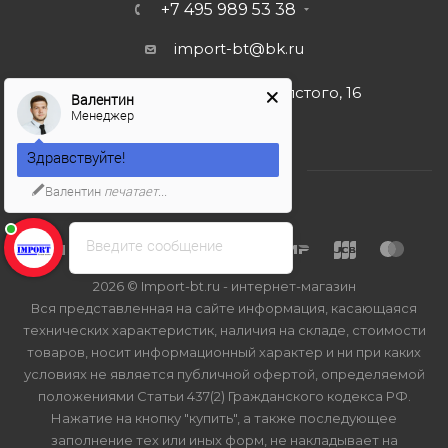
+7 495 989 53 38
import-bt@bk.ru
г. Москва, ул. Льва Толстого, 16
Валентин
Менеджер
Здравствуйте!
Валентин
печатает...
Введите сообщение
2026 © Import-bt.ru - интернет-магазин
Вся представленная на сайте информация, касающаяся
технических характеристик, наличия на складе, стоимости
товаров, носит информационный характер и ни при каких
условиях не является публичной офертой, определяемой
положениями Статьи 437(2) Гражданского кодекса РФ.
Нажатие на кнопку "купить", а также последующее
заполнение тех или иных форм, не накладывает на