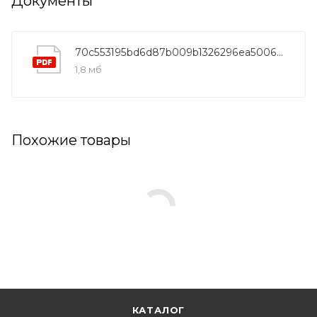
Документы
70c553195bd6d87b009b1326296ea50066a4302e
1,8 мб
Похожие товары
КАТАЛОГ