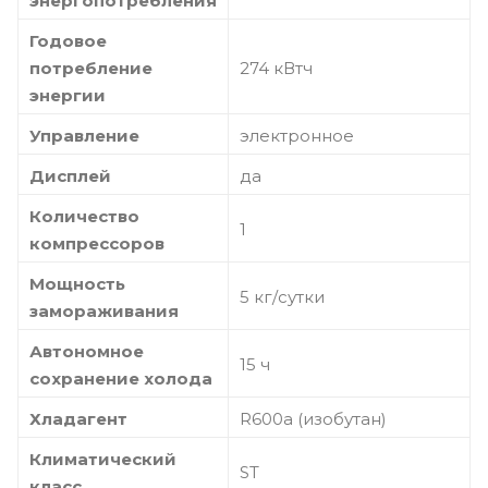
энергопотребления
Годовое
потребление
274 кВтч
энергии
Управление
электронное
Дисплей
да
Количество
1
компрессоров
Мощность
5 кг/сутки
замораживания
Автономное
15 ч
сохранение холода
Хладагент
R600a (изобутан)
Климатический
ST
класс