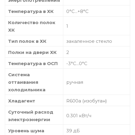
энергопотребления
Температура в ХК
0°С...+8°С
Количество полок
1
ХК
Тип полок в ХК
закаленное стекло
Полки на двери ХК
2
Температура в ОСП
-3°С...0°С
Система
оттаивания
ручная
холодильника
Хладагент
R600a (изобутан)
Суточный расход
0.301 кВт/ч
электроэнергии
Уровень шума
39 дБ