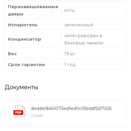
Перенавешиваемые
есть
двери
Испаритель
запененный
интегрирован в
Конденсатор
боковые панели
Вес
19 кг
Срок гарантии
1 год
Документы
d4dd40b60073ed3ed0c95bddf2d71325
2,3 мб