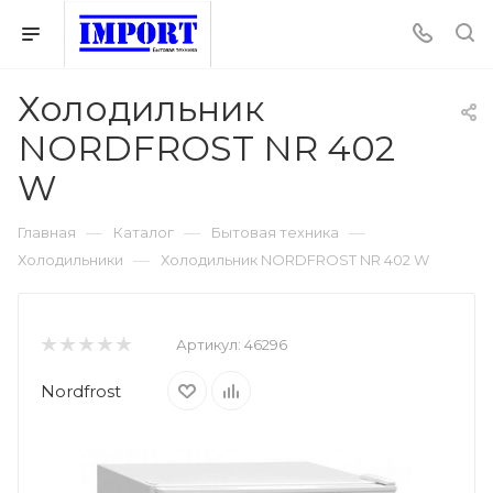
Холодильник
NORDFROST NR 402
W
—
—
—
Главная
Каталог
Бытовая техника
—
Холодильники
Холодильник NORDFROST NR 402 W
Артикул:
46296
Nordfrost