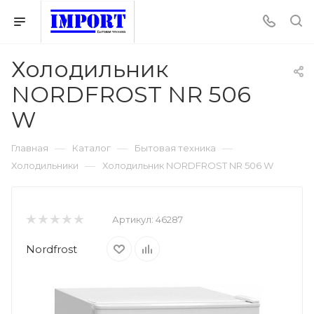
Холодильник
NORDFROST NR 506
W
—
—
—
Главная
Каталог
Бытовая техника
—
Холодильники
Холодильник NORDFROST NR 506 W
Артикул:
46287
Nordfrost