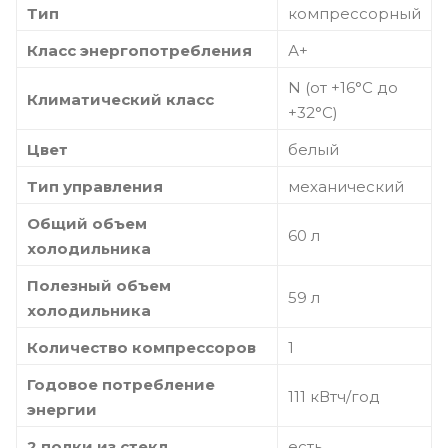
Тип
компрессорный
Класс энергопотребления
А+
N (от +16°С до
Климатический класс
+32°С)
Цвет
белый
Тип управления
механический
Общий объем
60 л
холодильника
Полезный объем
59 л
холодильника
Количество компрессоров
1
Годовое потребление
111 кВтч/год
энергии
2 полки из стекл
есть