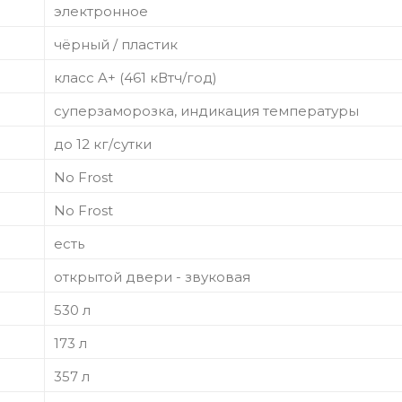
электронное
чёрный / пластик
класс A+ (461 кВтч/год)
суперзаморозка, индикация температуры
до 12 кг/cутки
No Frost
No Frost
есть
открытой двери - звуковая
530 л
173 л
357 л