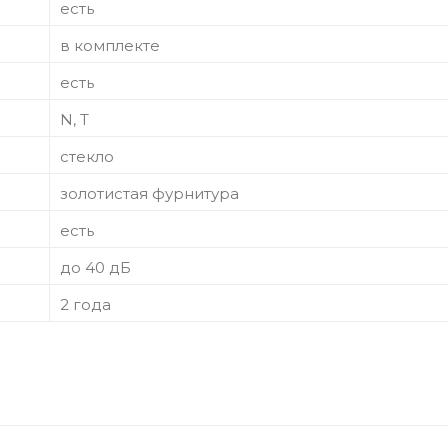
есть
в комплекте
есть
N, T
стекло
золотистая фурнитура
есть
до 40 дБ
2 года