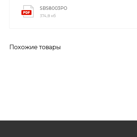
SBS8003PO
374,8 кб
Похожие товары