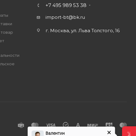
+7 495 989 53 38
латы
import-bt@bk.ru
ставки
г. Москва, ул. Льва Толстого, 16
 товар
ет
альности
льское
е
Валентин