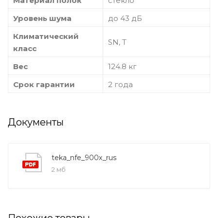
Материал полок
стекло
Уровень шума
до 43 дБ
Климатический
SN, T
класс
Вес
124.8 кг
Срок гарантии
2 года
Документы
teka_nfe_900x_rus
2 мб
Похожие товары