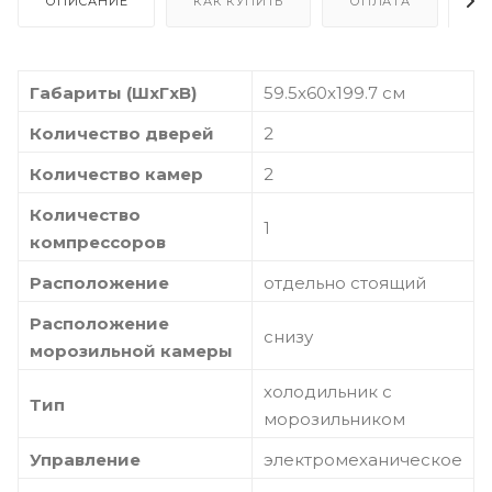
ОПИСАНИЕ
КАК КУПИТЬ
ОПЛАТА
Д
Габариты (ШxГxВ)
59.5x60x199.7 см
Количество дверей
2
Количество камер
2
Количество
1
компрессоров
Расположение
отдельно стоящий
Расположение
снизу
морозильной камеры
холодильник с
Тип
морозильником
Управление
электромеханическое