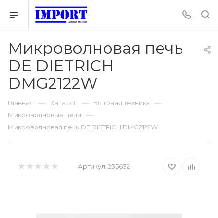
Микроволновая печь
DE DIETRICH
DMG2122W
—
—
—
Главная
Каталог
Бытовая техника
—
Микроволновые печи
Микроволновая печь DE DIETRICH DMG2122W
Артикул:
235632