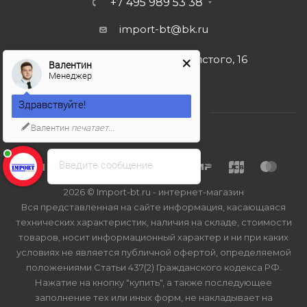
+7 495 989 53 38
import-bt@bk.ru
г. Москва, ул. Льва Толстого, 16
Валентин
Менеджер
Здравствуйте!
Валентин
печатает...
Введите сообщение
2026 © Import-bt.ru - интернет-магазин
Вся представленная на сайте информация, касающаяся
технических характеристик, наличия на складе, стоимости
товаров, носит информационный характер и ни при каких
условиях не является публичной офертой, определяемой
положениями Статьи 437(2) Гражданского кодекса РФ.
Нажатие на кнопку "купить", а также последующее
заполнение тех или иных форм, не накладывает на