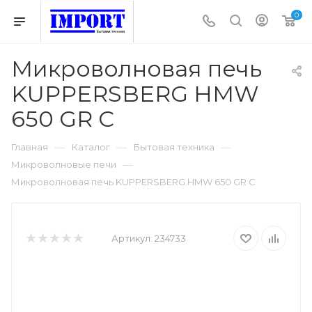
0
Микроволновая печь
KUPPERSBERG HMW
650 GR C
—
—
—
Главная
Каталог
Бытовая техника
—
Микроволновые печи
Микроволновая печь KUPPERSBERG HMW 650 GR C
Артикул:
234733