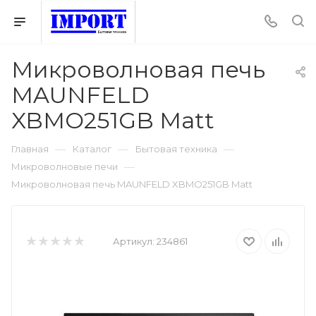
Микроволновая печь
MAUNFELD
XBMO251GB Matt
—
—
—
Главная
Каталог
Бытовая техника
—
Микроволновые печи
Микроволновая печь MAUNFELD XBMO251GB Matt
Артикул:
234861