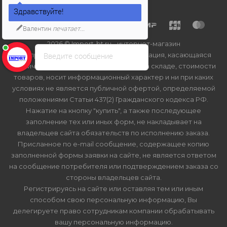
Здравствуйте!
Валентин
печатает...
2026 © Import-bt.ru - интернет-магазин
Введите сообщение
Вся представленная на сайте информация, касающаяся
технических характеристик, наличия на складе, стоимости
товаров, носит информационный характер и ни при каких
условиях не является публичной офертой, определяемой
положениями Статьи 437(2) Гражданского кодекса РФ.
Нажатие на кнопку "купить", а также последующее
заполнение тех или иных форм, не накладывает на
владельцев сайта обязательств по исполнению заказа.
Присланное по e-mail сообщение, содержащее копию
заполненной формы заявки на сайте, не является ответом
на сообщение потребителя или подтверждением заказа со
стороны владельцев сайта.
Регистрируясь на сайте или оставляя тем или иным
способом свою персональную информацию, Вы
делегируете право сотрудникам компании обрабатывать
вашу персональную информацию.