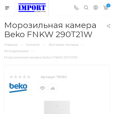
0
Морозильная камера
Beko FNKW 290T21W
—
—
—
Главная
Каталог
Бытовая техника
—
Холодильники
Морозильная камера Beko FNKW 290T21W
Артикул:
79093