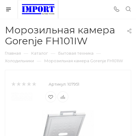
Морозильная камера
Gorenje FH101IW
—
—
—
Главная
Каталог
Бытовая техника
—
Холодильники
Морозильная камера Gorenje FH101IW
Артикул:
107951