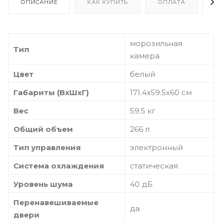
ОПИСАНИЕ
КАК КУПИТЬ
ОПЛАТА
Д
морозильная
Тип
камера
Цвет
белый
Габариты (ВхШхГ)
171.4х59.5х60 см
Вес
59.5 кг
Общий объем
266 л
Тип управления
электронный
Система охлаждения
статическая
Уровень шума
40 дБ
Перенавешиваемые
да
двери