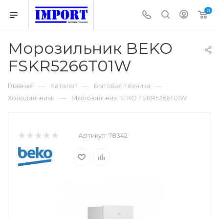
0
Морозильник BEKO
FSKR5266T01W
—
—
—
Главная
Каталог
Бытовая техника
—
Холодильники
Морозильник BEKO FSKR5266T01W
Артикул:
78342