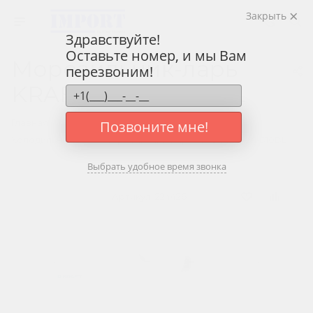
Закрыть
Здравствуйте!
Оставьте номер, и мы Вам
Морозильник-ларь
перезвоним!
KRAFT BD(W)-310BL
—
—
—
Главная
Каталог
Бытовая техника
Позвоните мне!
—
Холодильники
Морозильник-ларь KRAFT BD(W)-310BL
Выбрать удобное время звонка
Артикул:
224426