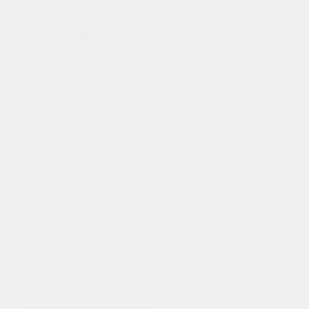
Цвет
белый
84.5x95.4x61.6
Габариты (ВxШxГ)
см
Вес
34 кг
Тип крышки
глухая
Общий объем
310 л
Полезный объем
290 л
Мощность замораживания
17 кг/сутки
Время автономной работы
при отключении
38 ч
электропитания
Класс энергопотребления
А+
Климатический класс
ST
Годовое потребление