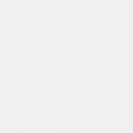
237 кВт/год
энергии
Хладагент
R600a
Работа при температуре
от -15 до
окружающей среды
+38°C
Температура в морозильной
от -14 до
камере
-22°C
Режим быстрой заморозки
есть
Потребляемая мощность
140 Вт
Количество корзин
2 корзины
Система разморозки
ручная
Управление
электронное
Дисплей
LED
Расположение конденсатора
внутри