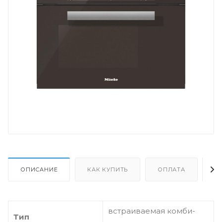
ОПИСАНИЕ
КАК КУПИТЬ
ОПЛАТА
Д
встраиваемая комби-
Тип