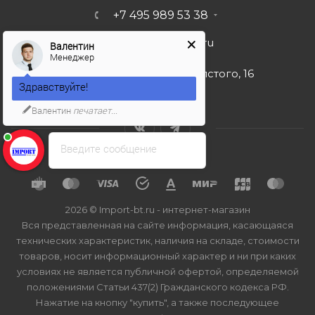
+7 495 989 53 38
import-bt@bk.ru
Валентин
Менеджер
г. Москва, ул. Льва Толстого, 16
Здравствуйте!
Валентин
печатает...
Введите сообщение
2026 © Import-bt.ru - интернет-магазин
Вся представленная на сайте информация, касающаяся
технических характеристик, наличия на складе, стоимости
товаров, носит информационный характер и ни при каких
условиях не является публичной офертой, определяемой
положениями Статьи 437(2) Гражданского кодекса РФ.
Нажатие на кнопку "купить", а также последующее