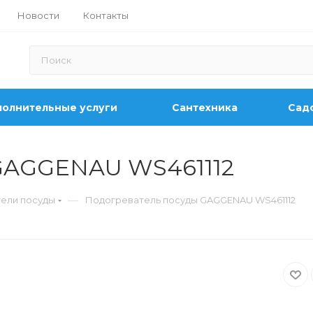
Новости
Контакты
олнительные услуги
Сантехника
Садо
GAGGENAU WS461112
—
ели посуды
Подогреватель посуды GAGGENAU WS461112