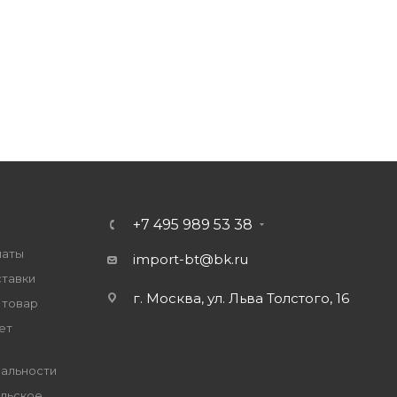
+7 495 989 53 38
латы
import-bt@bk.ru
ставки
г. Москва, ул. Льва Толстого, 16
 товар
ет
альности
льское