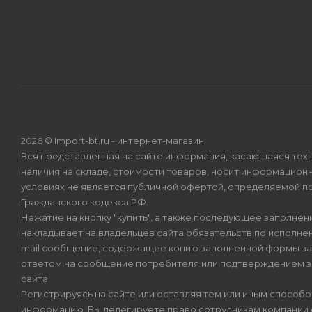
2026 © Import-bt.ru - интернет-магазин
Вся представленная на сайте информация, касающаяся техн
наличия на складе, стоимости товаров, носит информационн
условиях не является публичной офертой, определяемой по
Гражданского кодекса РФ.
Нажатие на кнопку "купить", а также последующее заполнени
накладывает на владельцев сайта обязательств по исполнен
mail сообщение, содержащее копию заполненной формы зая
ответом на сообщение потребителя или подтверждением з
сайта.
Регистрируясь на сайте или оставляя тем или иным способ
информацию, Вы делегируете право сотрудникам компании