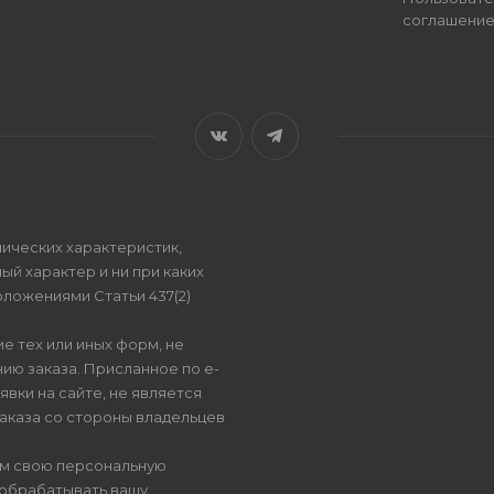
соглашени
ических характеристик,
ый характер и ни при каких
ложениями Статьи 437(2)
е тех или иных форм, не
ию заказа. Присланное по e-
вки на сайте, не является
аказа со стороны владельцев
ом свою персональную
 обрабатывать вашу