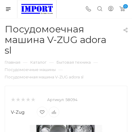
0
Посудомоечная
машина V-ZUG adora
sl
—
—
—
Главная
Каталог
Бытовая техника
—
Посудомоечные машины
Посудомоечная машина V-ZUG adora sl
Артикул:
58094
V-Zug