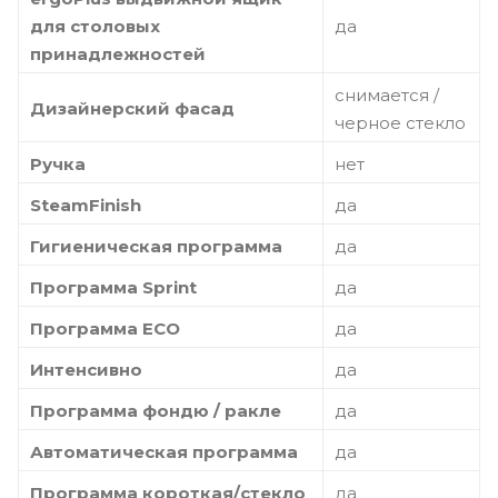
для столовых
да
принадлежностей
снимается /
Дизайнерский фасад
черное стекло
Ручка
нет
SteamFinish
да
Гигиеническая программа
да
Программа Sprint
да
Программа ECO
да
Интенсивно
да
Программа фондю / ракле
да
Автоматическая программа
да
Программа короткая/стекло
да