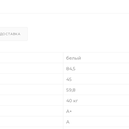
ДОСТАВКА
белый
84,5
45
59,8
40 кг
A+
А