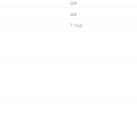
да
да
1 год