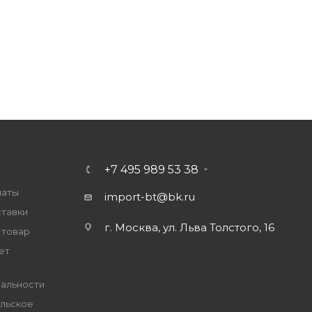
+7 495 989 53 38
латы
import-bt@bk.ru
ставки
г. Москва, ул. Льва Толстого, 16
 товар
ет
альности
льское