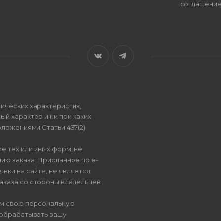
соглашени
ических характеристик,
ый характер и ни при каких
ложениями Статьи 437(2)
е тех или иных форм, не
ию заказа. Присланное по e-
вки на сайте, не является
аказа со стороны владельцев
ом свою персональную
 обрабатывать вашу