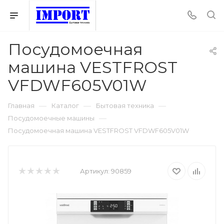
Посудомоечная
машина VESTFROST
VFDWF605V01W
—
—
—
Главная
Каталог
Бытовая техника
—
Посудомоечные машины
Посудомоечная машина VESTFROST VFDWF605V01W
Артикул:
90859