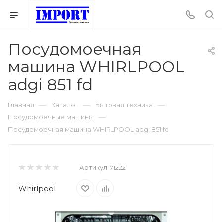
Посудомоечная
машина WHIRLPOOL
adgi 851 fd
—
—
—
Главная
Каталог
Бытовая техника
—
Посудомоечные машины
Посудомоечная машина WHIRLPOOL adgi 851 fd
Артикул:
71222
Whirlpool