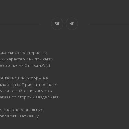
ических характеристик,
ый характер и ни при каких
ложениями Статьи 437(2)
е тех или иных форм, не
ию заказа. Присланное по e-
вки на сайте, не является
аказа со стороны владельцев
ом свою персональную
 обрабатывать вашу