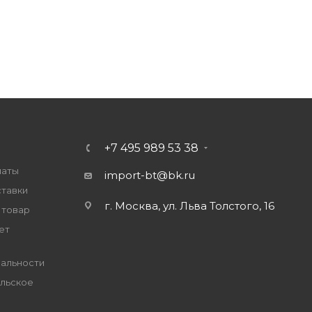
+7 495 989 53 38
латы
import-bt@bk.ru
ставки
г. Москва, ул. Льва Толстого, 16
 товар
ет
альности
льское
е