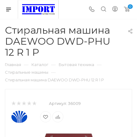
0
Стиральная машина
DAEWOO DWD-PHU
12 R 1 P
—
—
—
Главная
Каталог
Бытовая техника
—
Стиральные машины
Стиральная машина DAEWOO DWD-PHU 12 R 1 P
Артикул:
36009