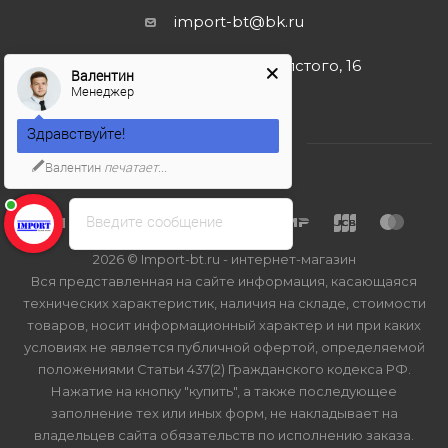
import-bt@bk.ru
г. Москва, ул. Льва Толстого, 16
Валентин
Менеджер
Здравствуйте!
Валентин
печатает...
Введите сообщение
2026 © Import-bt.ru - интернет-магазин
Вся представленная на сайте информация, касающаяся
технических характеристик, наличия на складе, стоимости
товаров, носит информационный характер и ни при каких
условиях не является публичной офертой, определяемой
положениями Статьи 437(2) Гражданского кодекса РФ.
Нажатие на кнопку "купить", а также последующее
заполнение тех или иных форм, не накладывает на
владельцев сайта обязательств по исполнению заказа.